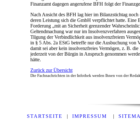
Finanzamt dagegen angerufene
BFH
folgt der Finanzge
Nach Ansicht des
BFH
lag hier im Bilanzstichtag noch
deren Leistung sich die GmbH verpflichtet hatte. Eine
Forderung „mit an Sicherheit grenzender Wahrscheinlichk
Geltendmachung war nur im Insolvenzverfahren ausge
Tilgung der Verbindlichkeit aus insolvenzfreiem Verm
in § 5 Abs. 2a EStG betreffe nur die Ausbuchung von V
damit sei aber kein insolvenzfreies Vermögen, z. B. di
jederzeit von der Bürgin in Anspruch genommen werden
hätte.
Zurück zur Übersicht
Die Fachnachrichten in der Infothek werden Ihnen von der Reda
STARTSEITE
|
IMPRESSUM
|
SITEM