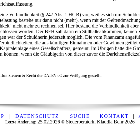
richtsauffassung.
 eine Verbindlichkeit (§ 247 Abs. 1
HGB
) vor, weil es sich um Schulde
 Belastung bestehe nur dann nicht (mehr), wenn mit der Geltendmachun
eit“ nicht mehr zu rechnen sei. Hier bestand die Verbindlichkeit aber 
schlossen worden. Der
BFH
sah darin ein Stillhalteabkommen, keinen V
ögen war der Schuldnerin jederzeit möglich. Die vom Finanzamt angefü
erbindlichkeiten, die aus künftigen Einnahmen oder Gewinnen getilgt 
e Kapitaleinlage eines Gesellschafters, gemeint. Im Übrigen hätte die 
 können, wenn die Gläubigerin von dieser zuvor die Darlehensrückza
ktion Steuern & Recht der DATEV eG zur Verfügung gestellt.
AP
|
DATENSCHUTZ
|
SUCHE
|
KONTAKT
|
25.02.2026
Steuerberaterin Klaudia Behr
2026
Letzte Änderung:
©