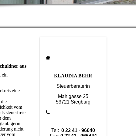
Schuldner aus
 ein
KLAUDIA BEHR
Steuerberaterin
kreis eine
Mahlgasse 25
 die
53721 Siegburg
lichkeit vom
s steuerfreie
In dem
gläubigerin
rderung nicht
Tel:
0 22 41 - 96640
 Der vom
Fax:
0 22 41 - 966444