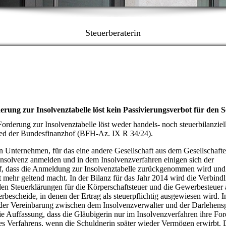
KLAUDIA BEHR
Steuerberaterin
rung zur Insolvenztabelle löst kein Passivierungsverbot für den 
orderung zur Insolvenztabelle löst weder handels- noch steuerbilanziell
ied der Bundesfinanzhof (
BFH
-Az. IX R 34/24).
Unternehmen, für das eine andere Gesellschaft aus dem Gesellschafter
solvenz anmelden und in dem Insolvenzverfahren einigen sich der
uf, dass die Anmeldung zur Insolvenztabelle zurückgenommen wird und
 mehr geltend macht. In der Bilanz für das Jahr 2014 wird die Verbind
n Steuerklärungen für die Körperschaftsteuer und die Gewerbesteuer al
rbescheide, in denen der Ertrag als steuerpflichtig ausgewiesen wird. 
n der Vereinbarung zwischen dem Insolvenzverwalter und der Darlehens
die Auffassung, dass die Gläubigerin nur im Insolvenzverfahren ihre Fo
ses Verfahrens, wenn die Schuldnerin später wieder Vermögen erwirbt.