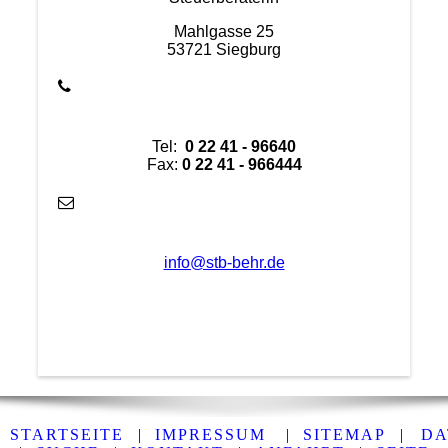
Mahlgasse 25
53721 Siegburg
Tel:
0 22 41 - 96640
Fax:
0 22 41 - 966444
info@stb-behr.de
STARTSEITE
|
IMPRESSUM
|
SITEMAP
|
DA