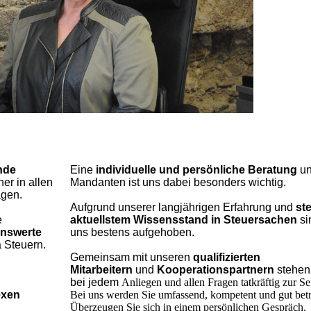
nde
Eine
individuelle und persönliche Beratung
un
er in allen
Mandanten ist uns dabei besonders wichtig.
agen.
Aufgrund unserer langjährigen Erfahrung und
st
e
aktuellstem Wissensstand in Steuersachen
si
nswerte
uns bestens aufgehoben.
 Steuern.
Gemeinsam mit unseren
qualifizierten
Mitarbeitern
und
Kooperationspartnern
stehen 
bei jedem
Anliegen und allen Fragen tatkräftig zur Sei
exen
Bei uns werden Sie umfassend, kompetent und gut betr
Überzeugen Sie sich in einem persönlichen Gespräch.